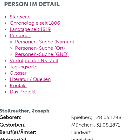
PERSON IM DETAIL
Startseite
Chronologie seit 1806
Landtage seit 1819
Personen
Personen-Suche (Namen)
Personen-Suche (Ort)
Personen-Suche (GND)
Verfolgte der NS-Zeit
Tagungsorte
Glossar
Literatur / Quellen
Kontakt
Das Projekt
Stollreuther, Joseph
Geboren:
Spielberg , 28.05.1798
Gestorben:
München , 31.08.1871
Beruf(e)/Ämter:
Landwirt
Wohnort(e):
Ingolstadt