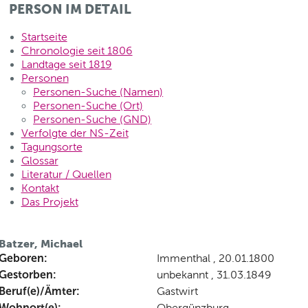
PERSON IM DETAIL
Startseite
Chronologie seit 1806
Landtage seit 1819
Personen
Personen-Suche (Namen)
Personen-Suche (Ort)
Personen-Suche (GND)
Verfolgte der NS-Zeit
Tagungsorte
Glossar
Literatur / Quellen
Kontakt
Das Projekt
Batzer, Michael
Geboren:
Immenthal , 20.01.1800
Gestorben:
unbekannt , 31.03.1849
Beruf(e)/Ämter:
Gastwirt
Wohnort(e):
Obergünzburg