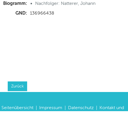
Biogramm:
Nachfolger: Natterer, Johann
GND:
136966438
Zurück
Seitenübersicht
|
Impressum
|
Datenschutz
|
Kontakt und
Anfahrt
|
FAQs