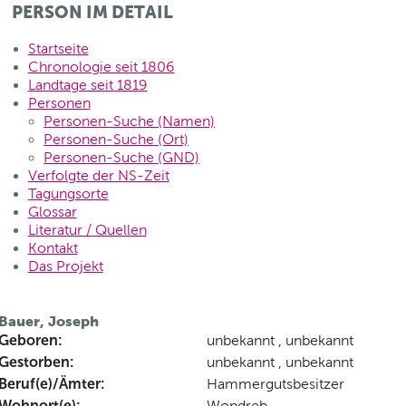
PERSON IM DETAIL
Startseite
Chronologie seit 1806
Landtage seit 1819
Personen
Personen-Suche (Namen)
Personen-Suche (Ort)
Personen-Suche (GND)
Verfolgte der NS-Zeit
Tagungsorte
Glossar
Literatur / Quellen
Kontakt
Das Projekt
Bauer, Joseph
Geboren:
unbekannt , unbekannt
Gestorben:
unbekannt , unbekannt
Beruf(e)/Ämter:
Hammergutsbesitzer
Wohnort(e):
Wondreb