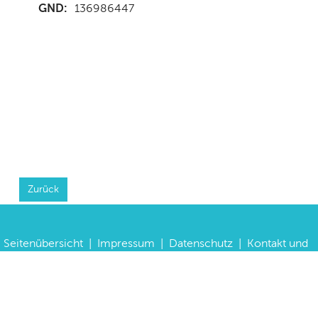
GND:
136986447
Zurück
Seitenübersicht
|
Impressum
|
Datenschutz
|
Kontakt und
Anfahrt
|
FAQs