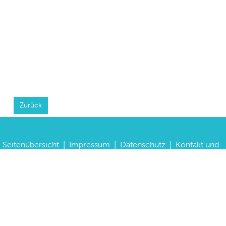
Zurück
Seitenübersicht
|
Impressum
|
Datenschutz
|
Kontakt und
Anfahrt
|
FAQs
©
Haus der Bayerischen Geschichte