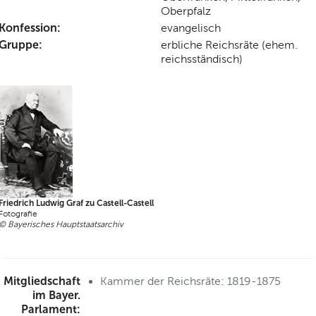
Oberpfalz
Konfession:
evangelisch
Gruppe:
erbliche Reichsräte (ehem.
reichsständisch)
Friedrich Ludwig Graf zu Castell-Castell
Fotografie
© Bayerisches Hauptstaatsarchiv
Mitgliedschaft
Kammer der Reichsräte: 1819-1875
im Bayer.
Parlament: