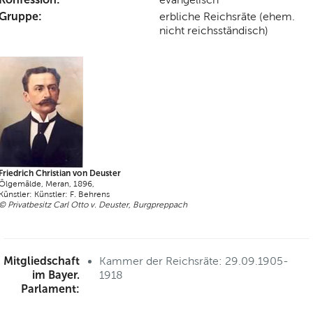
Gruppe:
erbliche Reichsräte (ehem.
nicht reichsständisch)
Friedrich Christian von Deuster
Ölgemälde, Meran, 1896,
Künstler: Künstler: F. Behrens
© Privatbesitz Carl Otto v. Deuster, Burgpreppach
Mitgliedschaft
Kammer der Reichsräte: 29.09.1905-
im Bayer.
1918
Parlament: