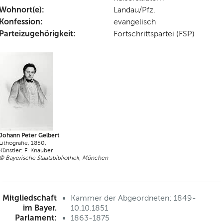
Wohnort(e):
Landau/Pfz.
Konfession:
evangelisch
Parteizugehörigkeit:
Fortschrittspartei (FSP)
Johann Peter Gelbert
Lithografie, 1850,
Künstler: F. Knauber
© Bayerische Staatsbibliothek, München
Mitgliedschaft
Kammer der Abgeordneten: 1849-
im Bayer.
10.10.1851
Parlament:
1863-1875