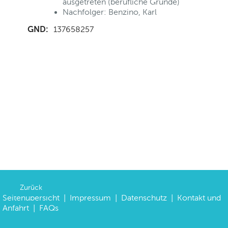
ausgetreten (berufliche Gründe)
Nachfolger: Benzino, Karl
GND:
137658257
Zurück
Seitenübersicht
|
Impressum
|
Datenschutz
|
Kontakt und
Anfahrt
|
FAQs