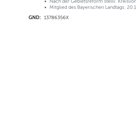
Nach der Gebietsreform stellv. Kreisvo
Mitglied des Bayerischen Landtags: 20.
GND:
13786356X
nd Anfahrt
|
FAQs