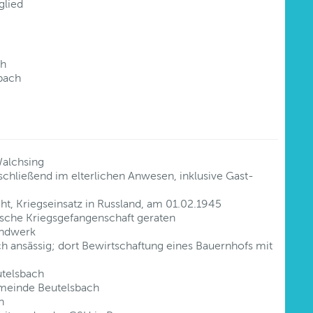
glied
ch
bach
Walchsing
schließend im elterlichen Anwesen, inklusive Gast-
t, Kriegseinsatz in Russland, am 01.02.1945
ische Kriegsgefangenschaft geraten
andwerk
 ansässig; dort Bewirtschaftung eines Bauernhofs mit
utelsbach
emeinde Beutelsbach
n