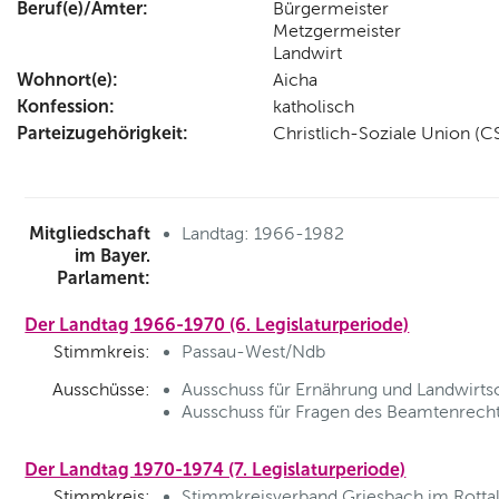
Beruf(e)/Ämter:
Bürgermeister
Metzgermeister
Landwirt
Wohnort(e):
Aicha
Konfession:
katholisch
Parteizugehörigkeit:
Christlich-Soziale Union (C
Mitgliedschaft
Landtag: 1966-1982
im Bayer.
Parlament:
Der Landtag 1966-1970 (6. Legislaturperiode)
Stimmkreis:
Passau-West/Ndb
Ausschüsse:
Ausschuss für Ernährung und Landwirtsc
Ausschuss für Fragen des Beamtenrecht
Der Landtag 1970-1974 (7. Legislaturperiode)
Stimmkreis:
Stimmkreisverband Griesbach im Rottal