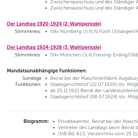
Zwischenausschuss und des Ständiger A
Zwischenausschuss und des Ständiger A
Der Landtag 1920-1924 (2. Wahlperiode)
Stimmkreis:
Stkr.Nürnberg I,II,III,IV,Fürth I,Erlangen/
Der Landtag 1924-1928 (3. Wahlperiode)
Stimmkreis:
Stkr.München I,II,III,Freising-Erding/Ob
Mandatsunabhängige Funktionen:
Sonstige
Beirat bei der Maschinenfabrik Augsb
Funktionen:
Staatsgerichtshof (22.07.1920) stv. Mi
ab 25.11.1921 Beirat der Landeskohlens
Staatsgerichtshof (08.07.1924) stv. Mi
Biogramm:
Privatbeamter, Beirat bei der Masc
Vertreter des Landtags beim Beirat 
(StB Bd. 623, Verzeichnis vom 25.11