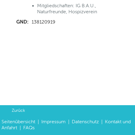
Mitgliedschaften: IG B.A.U.,
Naturfreunde, Hospizverein
GND:
138120919
Zurück
Seitenübersicht
|
Impressum
|
Datenschutz
|
Kontakt und
Anfahrt
|
FAQs