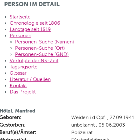
PERSON IM DETAIL
Startseite
Chronologie seit 1806
Landtage seit 1819
Personen
Personen-Suche (Namen)
Personen-Suche (Ort)
Personen-Suche (GND)
Verfolgte der NS-Zeit
Tagungsorte
Glossar
Literatur / Quellen
Kontakt
Das Projekt
Hölzl, Manfred
Geboren:
Weiden i.d.Opf. , 27.09.1941
Gestorben:
unbekannt , 05.06.2003
Beruf(e)/Ämter:
Polizeirat
Wohnort(e):
Fürstenfeldbruck