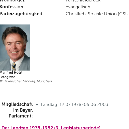
Konfession:
evangelisch
Parteizugehörigkeit:
Christlich-Soziale Union (CSU
Manfred Hölzl
Fotografie
© Bayerischer Landtag, München
Mitgliedschaft
Landtag: 12.07.1978-05.06.2003
im Bayer.
Parlament:
Der Landtag 1978-1982 (9. Legislaturperiode)