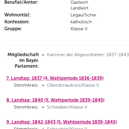
Beruf(e)/Ämter:
Gastwirt
Landwirt
Wohnort(e):
Legau/Schw.
Konfession:
katholisch
Gruppe:
Klasse V
Mitgliedschaft
Kammer der Abgeordneten: 1837-1843
im Bayer.
Parlament:
7. Landtag: 1837 (4. Wahlperiode 1836-1839)
Stimmkreis:
Oberdonaukreis/Klasse V
8. Landtag: 1840 (5. Wahlperiode 1839-1845)
Stimmkreis:
Schwaben/Klasse V
9. Landtag: 1842-1843 (5. Wahlperiode 1839-1845)
Stimmkreis:
Schwaben/Klasse V