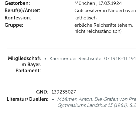
Gestorben:
München , 17.03.1924
Beruf(e)/Ämter:
Gutsbesitzer in Niederbayer
Konfession:
katholisch
Gruppe:
erbliche Reichsräte (ehem.
nicht reichsständisch)
Mitgliedschaft
Kammer der Reichsräte: 07.1918-11.19
im Bayer.
Parlament:
GND:
139235027
Literatur/Quellen:
Mößmer, Anton, Die Grafen von Prey
Gymnasiums Landshut 13 (1981), S.