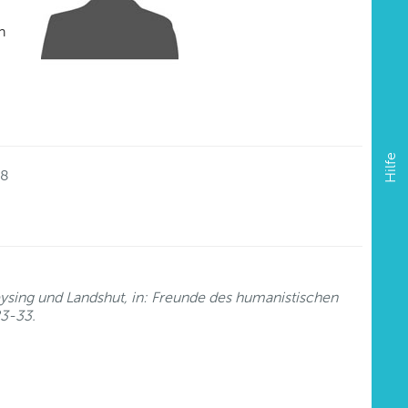
n
Hilfe
18
sing und Landshut, in: Freunde des humanistischen
23-33.