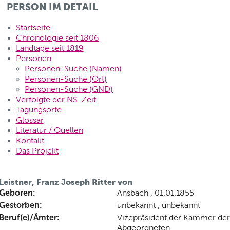
PERSON IM DETAIL
Startseite
Chronologie seit 1806
Landtage seit 1819
Personen
Personen-Suche (Namen)
Personen-Suche (Ort)
Personen-Suche (GND)
Verfolgte der NS-Zeit
Tagungsorte
Glossar
Literatur / Quellen
Kontakt
Das Projekt
Leistner, Franz Joseph Ritter von
Geboren:
Ansbach , 01.01.1855
Gestorben:
unbekannt , unbekannt
Beruf(e)/Ämter:
Vizepräsident der Kammer der
Abgeordneten