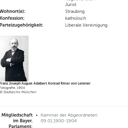
Jurist
Wohnort(e):
Straubing
Konfession:
katholisch
Parteizugehörigkeit:
Liberale Vereinigung
Franz Joseph August Adalbert Konrad Ritter von Leistner
Fotografie, 1904
© Stadtarchiv München
Mitgliedschaft
Kammer der Abgeordneten:
im Bayer.
09.01.1900-1904
Parlament: