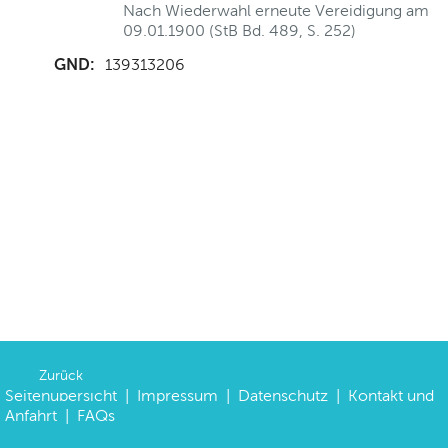
Nach Wiederwahl erneute Vereidigung am
09.01.1900 (StB Bd. 489, S. 252)
GND:
139313206
Zurück
Seitenübersicht
|
Impressum
|
Datenschutz
|
Kontakt und
Anfahrt
|
FAQs