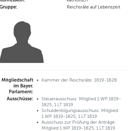
Gruppe:
Reichsräte auf Lebenszeit
Mitgliedschaft
Kammer der Reichsräte: 1819-1828
im Bayer.
Parlament:
Ausschüsse:
Steuerausschuss: Mitglied 1.WP 1819-
1825, 1.LT 1819
Schuldentilgungsausschuss: Mitglied
1.WP 1819-1825, 1.LT 1819
Ausschuss zur Prüfung der Anträge:
Mitglied 1.WP 1819-1825, 1.LT 1819