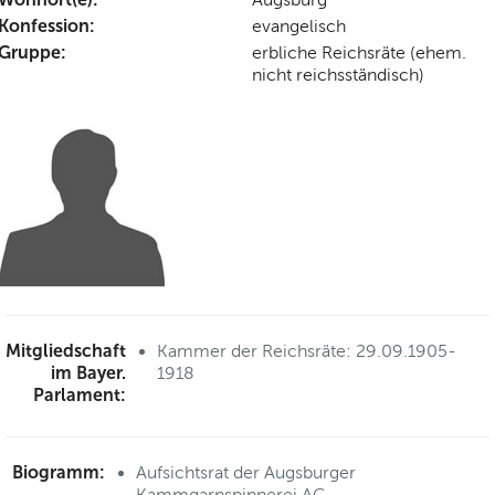
Konfession:
evangelisch
Gruppe:
erbliche Reichsräte (ehem.
nicht reichsständisch)
Mitgliedschaft
Kammer der Reichsräte: 29.09.1905-
im Bayer.
1918
Parlament:
Biogramm:
Aufsichtsrat der Augsburger
Kammgarnspinnerei AG