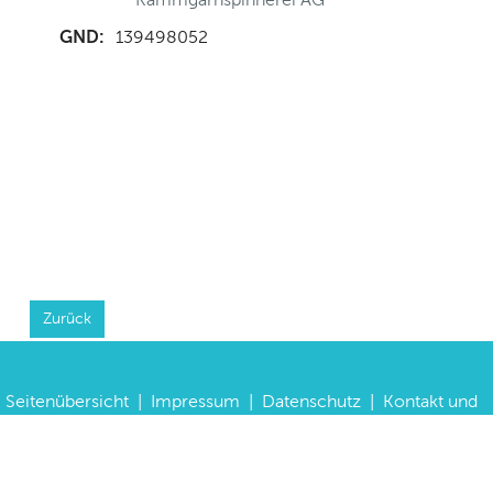
GND:
139498052
Zurück
Seitenübersicht
|
Impressum
|
Datenschutz
|
Kontakt und
Anfahrt
|
FAQs