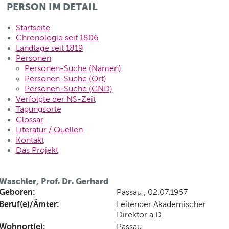
PERSON IM DETAIL
Startseite
Chronologie seit 1806
Landtage seit 1819
Personen
Personen-Suche (Namen)
Personen-Suche (Ort)
Personen-Suche (GND)
Verfolgte der NS-Zeit
Tagungsorte
Glossar
Literatur / Quellen
Kontakt
Das Projekt
Waschler, Prof. Dr. Gerhard
Geboren:
Passau , 02.07.1957
Beruf(e)/Ämter:
Leitender Akademischer
Direktor a.D.
Wohnort(e):
Passau