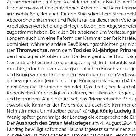
Zusammenarbeit mit der Sozialdemokratie, etwa bei der De
Eisenbahnverwaltung eintretende Arbeiter und Beamtenanw
anzuschließen, der auch für den Staatsdienst ein Streikr
Abgeordnetenkammer und Reichsrat, da dieser sein Veto g
Arbeitslosenversicherung einlegt, obwohl die Abgeordnete
zugestimmt haben. Bei allen Diskussionen um Verfassungsr
sondern auch um eine Reform der Kammer der Reichsräte, 
dominiert, während andere Bevölkerungsschichten gar nicht
Thronwechsel
Tod des 91-jährigen Prinzr
Der
nach dem
den Landtag ein Problem dar. Da der eigentliche Thronfolge
Geisteskrankheit nicht regierungsfähig ist, tritt Luitpolds 
möchte jedoch die verfassungsrechtlichen Einschränkungen,
und König werden. Das Problem wird durch einen Verfassung
einbezogen wird (eine einseitige Königsproklamation hätte a
nicht über die Thronfolge befindet. Das Recht, bei dauerha
Regentschaft für erledigt zu erklären, hat allein der Regent
und begründen. Auf diese Art soll das "Monarchische Prinz
sowohl die Kammer der Reichsräte als auch die Kammer d
König Ludwig III
Nein stimmen. Unmittelbar darauf kündigt
Wenig später genehmigt der Landtag die entsprechende Erhö
Ausbruch des Ersten Weltkrieges
Der
am 4. August 1914 fü
Landtag bewilligt sofort das Haushaltsgesetz samt einer z
nur die SPD stimmt dagegen. Um der nationalen Geschloss