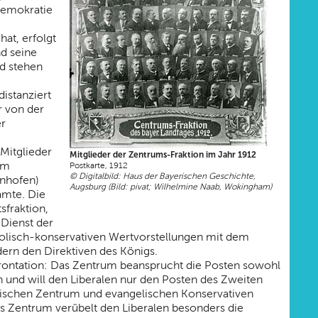
ldemokratie
hat, erfolgt
nd seine
nd stehen
istanziert
r von der
er
 Mitglieder
Mitglieder der Zentrums-Fraktion im Jahr 1912
em
Postkarte, 1912
© Digitalbild: Haus der Bayerischen Geschichte,
unhofen)
Augsburg (Bild: pivat; Wilhelmine Naab, Wokingham)
amte. Die
sfraktion,
 Dienst der
tholisch-konservativen Wertvorstellungen mit dem
ern den Direktiven des Königs.
nfrontation: Das Zentrum beansprucht die Posten sowohl
ch und will den Liberalen nur den Posten des Zweiten
 zwischen Zentrum und evangelischen Konservativen
as Zentrum verübelt den Liberalen besonders die