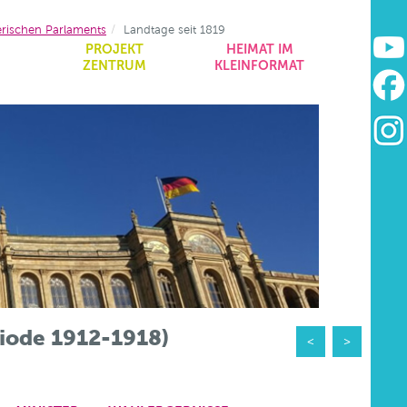
erischen Parlaments
Landtage seit 1819
&
PROJEKT
HEIMAT IM
ZENTRUM
KLEINFORMAT
riode 1912-1918)
<
>