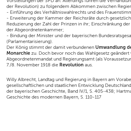
Vorstellungen der SPD an. Allerdings führen die Verhandl
der Revolution) zu folgendem Abkommen zwischen Regieru
- Einführung des Verhältniswahlrechts und des Frauenstim
- Erweiterung der Kammer der Reichsräte durch gesetzlich 
Reduzierung der Zahl der Prinzen in ihr; Einschränkung de
der Abgeordnetenkammer;
- Bindung der Minister und der bayerischen Bundesratsge
(Parlamentarisierung).
Umwandlung der 
Der König stimmt der damit verbundenen
Monarchie
zu. Doch bevor noch das Wahlgesetz geändert 
Abgeordnetenmandat und Regierungsamt (als Voraussetzung 
Revolution
7./8. November 1918 die
aus.
Willy Albrecht, Landtag und Regierung in Bayern am Vorabe
gesellschaftlichen und staatlichen Entwicklung Deutschlan
der bayerischen Geschichte, Band IV/1, S. 405-438; Hartma
Geschichte des modernen Bayern, S. 110-117