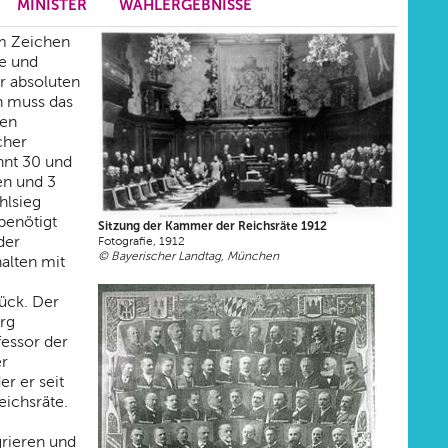
MINISTER
WAHLERGEBNISSE
em Zeichen
ie und
r absoluten
n muss das
ßen
cher
nnt 30 und
en und 3
hlsieg
benötigt
Sitzung der Kammer der Reichsräte 1912
der
Fotografie, 1912
© Bayerischer Landtag, München
halten mit
ück. Der
org
fessor der
er
r er seit
eichsräte.
grieren und