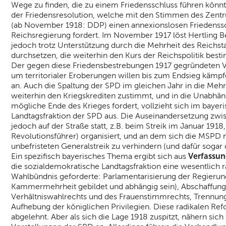
Wege zu finden, die zu einem Friedensschluss führen könnte
der Friedensresolution, welche mit den Stimmen des Zentrum
(ab November 1918: DDP) einen annexionslosen Friedenssc
Reichsregierung fordert. Im November 1917 löst Hertling 
jedoch trotz Unterstützung durch die Mehrheit des Reichs
durchsetzen, die weiterhin den Kurs der Reichspolitik best
Der gegen diese Friedensbestrebungen 1917 gegründeten Vat
um territorialer Eroberungen willen bis zum Endsieg kämpf
an. Auch die Spaltung der SPD im gleichen Jahr in die Me
weiterhin den Kriegskrediten zustimmt, und in die Unabhä
mögliche Ende des Krieges fordert, vollzieht sich im bayeri
Landtagsfraktion der SPD aus. Die Auseinandersetzung zwis
jedoch auf der Straße statt, z.B. beim Streik im Januar 1918
Revolutionsführer) organisiert, und an dem sich die MSPD 
unbefristeten Generalstreik zu verhindern (und dafür sogar
Verfassu
Ein spezifisch bayerisches Thema ergibt sich aus
die sozialdemokratische Landtagsfraktion eine wesentlich r
Wahlbündnis geforderte: Parlamentarisierung der Regierung 
Kammermehrheit gebildet und abhängig sein), Abschaffung
Verhältniswahlrechts und des Frauenstimmrechts, Trennung
Aufhebung der königlichen Privilegien. Diese radikalen R
abgelehnt. Aber als sich die Lage 1918 zuspitzt, nähern si