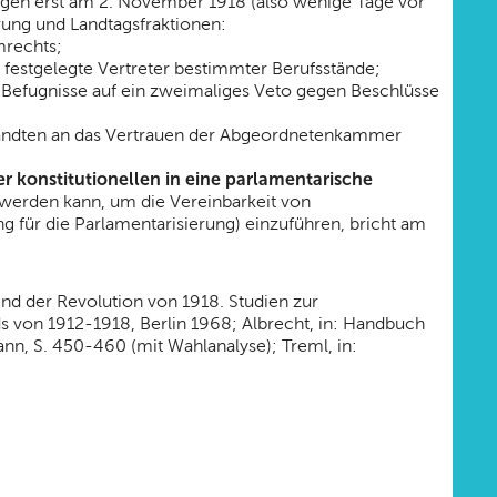
ungen erst am 2. November 1918 (also wenige Tage vor
ng und Landtagsfraktionen:
mrechts;
festgelegte Vertreter bestimmter Berufsstände;
r Befugnisse auf ein zweimaliges Veto gegen Beschlüsse
sandten an das Vertrauen der Abgeordnetenkammer
konstitutionellen in eine parlamentarische
werden kann, um die Vereinbarkeit von
für die Parlamentarisierung) einzuführen, bricht am
nd der Revolution von 1918. Studien zur
ds von 1912-1918, Berlin 1968; Albrecht, in: Handbuch
nn, S. 450-460 (mit Wahlanalyse); Treml, in: