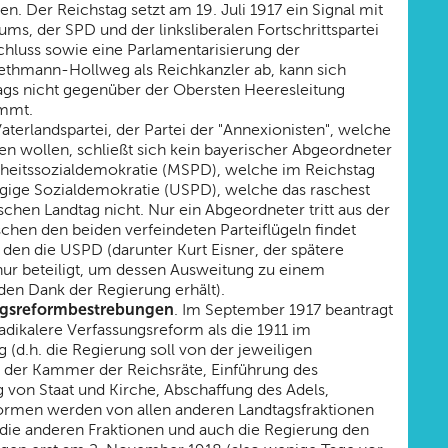
n. Der Reichstag setzt am 19. Juli 1917 ein Signal mit
s, der SPD und der linksliberalen Fortschrittspartei
hluss sowie eine Parlamentarisierung der
Bethmann-Hollweg als Reichkanzler ab, kann sich
tags nicht gegenüber der Obersten Heeresleitung
immt.
erlandspartei, der Partei der "Annexionisten", welche
en wollen, schließt sich kein bayerischer Abgeordneter
hrheitssozialdemokratie (MSPD), welche im Reichstag
ngige Sozialdemokratie (USPD), welche das raschest
schen Landtag nicht. Nur ein Abgeordneter tritt aus der
chen den beiden verfeindeten Parteiflügeln findet
, den die USPD (darunter Kurt Eisner, der spätere
nur beteiligt, um dessen Ausweitung zu einem
 den Dank der Regierung erhält).
ngsreformbestrebungen
. Im September 1917 beantragt
adikalere Verfassungsreform als die 1911 im
(d.h. die Regierung soll von der jeweiligen
 der Kammer der Reichsräte, Einführung des
 von Staat und Kirche, Abschaffung des Adels,
eformen werden von allen anderen Landtagsfraktionen
ch die anderen Fraktionen und auch die Regierung den