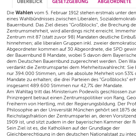
ÜBERBLICK
GESETZGEBUNG
ABGEORDNETE
Wahlen
Die
vom 5. Februar 1912 stehen erstmals unter d
eines Wahlbündnisses zwischen Liberalen, Sozialdemokrat
Bauernbund. Das Ziel dieses "Großblocks", die Brechung de
Zentrumsmehrheit, wird allerdings nicht erreicht. Immerhi
Zentrum mit 87 (statt zuvor 98) Mandaten deutliche Einbu
hinnehmen; alle liberalen Gruppen inkl. zweier demokratis
Abgeordneter kommen auf 30 Abgeordnete, die SPD gewi
der Bauernbund 8 Mandate, wobei 5 davon dem Bayerisch
dem Deutschen Bauernbund zugerechnet werden. Den Wa
verdankt die Zentrumspartei dem Mehrheitswahlrecht: Sie 
nur 394.000 Stimmen, um die absolute Mehrheit von 53% 
Mandate zu erhalten; die drei Parteien des "Großblocks" er
insgesamt 489.600 Stimmen nur 42,7% der Mandate.
Am Wahltag tritt das Ministerium Podewils geschlossen zur
Prinzregent betraut einen Zentrumspolitiker von Rang, Ge
Freiherrn von Hertling, mit der Regierungsbildung. Der Pro
Philosophie an der Universität München gehört seit 1875 d
Reichstagsfraktion der Zentrumspartei an, deren Vorsitzende
1909 ist, und sitzt zudem in der bayerischen Kammer der R
Sein Ziel ist es, die Katholiken auf der Grundlage der
Gleichberechtigung in den deutschen Nationalstaat zu inte