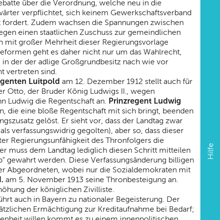
batte über die Verordnung, welche neu in die
ärter verpflichtet, sich keinem Gewerkschaftsverband
echt fordert. Zudem wachsen die Spannungen zwischen
egen einen staatlichen Zuschuss zur gemeindlichen
n mit großer Mehrheit dieser Regierungsvorlage
eformen geht es daher nicht nur um das Wahlrecht,
in der der adlige Großgrundbesitz nach wie vor
 vertreten sind.
egenten Luitpold
am 12. Dezember 1912 stellt auch für
r Otto, der Bruder König Ludwigs II., wegen
Prinzregent Ludwig
Sohn Ludwig die Regentschaft an.
 die eine bloße Regentschaft mit sich bringt, beenden
szusatz gelöst. Er sieht vor, dass der Landtag zwar
ls verfassungswidrig gegolten), aber so, dass dieser
fter Regierungsunfähigkeit des Thronfolgers die
Hilfe
; er muss dem Landtag lediglich diesen Schritt mitteilen
ip" gewahrt werden. Diese Verfassungsänderung billigen
er Abgeordneten, wobei nur die Sozialdemokraten mit
.
am 5. November 1913 seine Thronbesteigung an.
hung der königlichen Zivilliste.
hrt auch in Bayern zu nationaler Begeisterung. Der
usätzlichen Ermächtigung zur Kreditaufnahme bei Bedarf;
enheit willen kommt es zu einem innenpolitischen