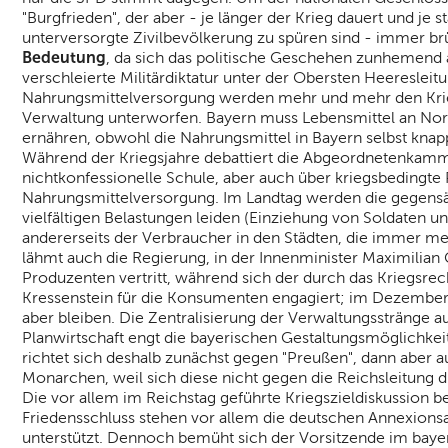
"Burgfrieden", der aber - je länger der Krieg dauert und je 
unterversorgte Zivilbevölkerung zu spüren sind - immer br
Bedeutung
, da sich das politische Geschehen zunhemend a
verschleierte Militärdiktatur unter der Obersten Heeresleitu
Nahrungsmittelversorgung werden mehr und mehr den Krie
Verwaltung unterworfen. Bayern muss Lebensmittel an Nor
ernähren, obwohl die Nahrungsmittel in Bayern selbst kna
Während der Kriegsjahre debattiert die Abgeordnetenkamm
nichtkonfessionelle Schule, aber auch über kriegsbedingte
Nahrungsmittelversorgung. Im Landtag werden die gegensätz
vielfältigen Belastungen leiden (Einziehung von Soldaten u
andererseits der Verbraucher in den Städten, die immer me
lähmt auch die Regierung, in der Innenminister Maximilian
Produzenten vertritt, während sich der durch das Kriegsrec
Kressenstein für die Konsumenten engagiert; im Dezember
aber bleiben. Die Zentralisierung der Verwaltungsstränge 
Planwirtschaft engt die bayerischen Gestaltungsmöglichke
richtet sich deshalb zunächst gegen "Preußen", dann aber 
Monarchen, weil sich diese nicht gegen die Reichsleitung
Die vor allem im Reichstag geführte Kriegszieldiskussion 
Friedensschluss stehen vor allem die deutschen Annexionsa
unterstützt. Dennoch bemüht sich der Vorsitzende im bayeri