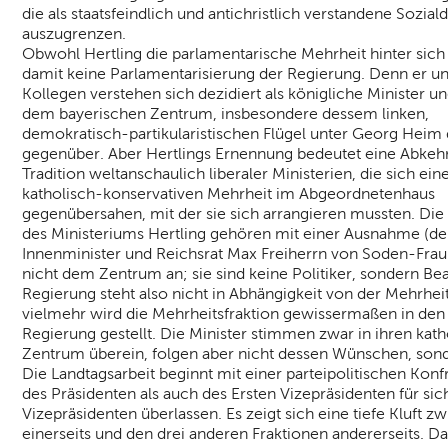
die als staatsfeindlich und antichristlich verstandene Sozia
auszugrenzen.
Obwohl Hertling die parlamentarische Mehrheit hinter sich 
damit keine Parlamentarisierung der Regierung. Denn er u
Kollegen verstehen sich dezidiert als königliche Minister u
dem bayerischen Zentrum, insbesondere dessem linken,
demokratisch-partikularistischen Flügel unter Georg Heim d
gegenüber. Aber Hertlings Ernennung bedeutet eine Abkeh
Tradition weltanschaulich liberaler Ministerien, die sich ein
katholisch-konservativen Mehrheit im Abgeordnetenhaus
gegenübersahen, mit der sie sich arrangieren mussten. Die
des Ministeriums Hertling gehören mit einer Ausnahme (d
Innenminister und Reichsrat Max Freiherrn von Soden-Fra
nicht dem Zentrum an; sie sind keine Politiker, sondern Be
Regierung steht also nicht in Abhängigkeit von der Mehrheit
vielmehr wird die Mehrheitsfraktion gewissermaßen in den
Regierung gestellt. Die Minister stimmen zwar in ihren ka
Zentrum überein, folgen aber nicht dessen Wünschen, sond
Die Landtagsarbeit beginnt mit einer parteipolitischen Ko
des Präsidenten als auch des Ersten Vizepräsidenten für si
Vizepräsidenten überlassen. Es zeigt sich eine tiefe Kluft
einerseits und den drei anderen Fraktionen andererseits. D