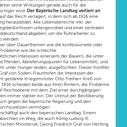
stärker seine Wirkungen gerade auch für die
Der Bayerische Landtag verliert an
üchiger wird.
uf das Reich verlagert, in dem sich ab 1916 eine
ng herausbildet. Alle Lebensbereiche inkl. der
gsbedürfnissen untergeordnet und einer zentralen
ddeutschland abgeben, um die Ruhrarbeiter zu
pp werden.
er über Dauerthemen wie die konfessionelle oder
 Probleme wie die schlechte
lichen Interessen einerseits der Bauern, die unter
nd Pferden, Ablieferungsquoten für Lebensmittel), und
hr unter Hunger leiden, ausgefochten. Dieser Konflikt
 Graf von Soden-Fraunhofen die Interessen der
ht gestärkte Kriegsminister Otto Freiherr Kreß von
 1916 scheiden beide aus ihren Ämtern, die Probleme
auf Reichsebene mit dem Ziel einer durchgängigen
iten immer stärker ein. Der Unmut der Bevölkerung
auch gegen die bayerische Regierung und den
 durchzusetzen vermögen.
beschäftigt auch den bayerischen Landtag. Einem
bsichten im Weg, die auch König Ludwig III.
schen Ministerrat, Georg Friedrich Graf von Hertling,