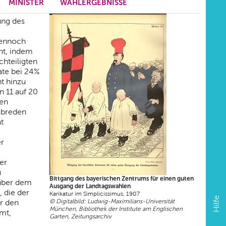
MINISTER
WAHLERGEBNISSE
ung des
dennoch
ht, indem
hteiligten
ate bei 24%
t hinzu
n 11 auf 20
men
abreden
t
er
er
u
Bittgang des bayerischen Zentrums für einen guten
enüber dem
Ausgang der Landtagswahlen
 die der
Karikatur im Simplicissimus, 1907
Hilfe
© Digitalbild: Ludwig-Maximilians-Universität
er den
München, Bibliothek der Institute am Englischen
umt,
Garten, Zeitungsarchiv