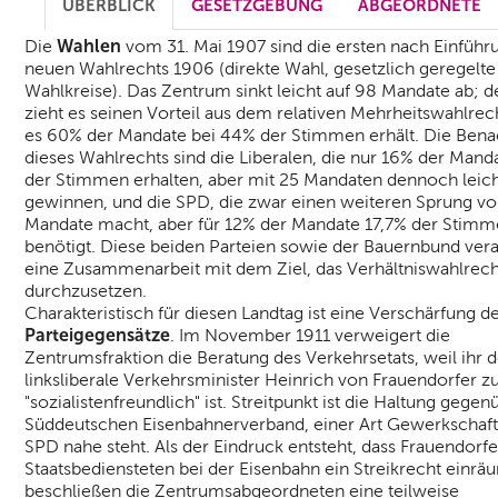
ÜBERBLICK
GESETZGEBUNG
ABGEORDNETE
Wahlen
Die
vom 31. Mai 1907 sind die ersten nach Einführ
neuen Wahlrechts 1906 (direkte Wahl, gesetzlich geregelte
Wahlkreise). Das Zentrum sinkt leicht auf 98 Mandate ab; 
zieht es seinen Vorteil aus dem relativen Mehrheitswahlrec
es 60% der Mandate bei 44% der Stimmen erhält. Die Benac
dieses Wahlrechts sind die Liberalen, die nur 16% der Mand
der Stimmen erhalten, aber mit 25 Mandaten dennoch leich
gewinnen, und die SPD, die zwar einen weiteren Sprung vo
Mandate macht, aber für 12% der Mandate 17,7% der Stim
benötigt. Diese beiden Parteien sowie der Bauernbund ver
eine Zusammenarbeit mit dem Ziel, das Verhältniswahlrech
durchzusetzen.
Charakteristisch für diesen Landtag ist eine Verschärfung d
Parteigegensätze
. Im November 1911 verweigert die
Zentrumsfraktion die Beratung des Verkehrsetats, weil ihr d
linksliberale Verkehrsminister Heinrich von Frauendorfer z
"sozialistenfreundlich" ist. Streitpunkt ist die Haltung geg
Süddeutschen Eisenbahnerverband, einer Art Gewerkschaft,
SPD nahe steht. Als der Eindruck entsteht, dass Frauendorf
Staatsbediensteten bei der Eisenbahn ein Streikrecht einrä
beschließen die Zentrumsabgeordneten eine teilweise