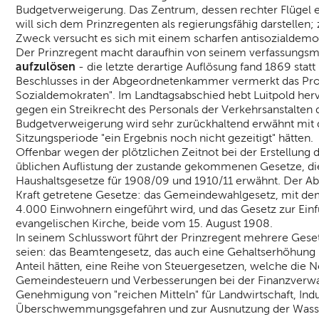
Budgetverweigerung. Das Zentrum, dessen rechter Flügel ers
will sich dem Prinzregenten als regierungsfähig darstellen;
Zweck versucht es sich mit einem scharfen antisozialdemok
Der Prinzregent macht daraufhin von seinem verfassungs
aufzulösen
- die letzte derartige Auflösung fand 1869 stat
Beschlusses in der Abgeordnetenkammer vermerkt das Protok
Sozialdemokraten". Im Landtagsabschied hebt Luitpold her
gegen ein Streikrecht des Personals der Verkehrsanstalten d
Budgetverweigerung wird sehr zurückhaltend erwähnt mit d
Sitzungsperiode "ein Ergebnis noch nicht gezeitigt" hätten.
Offenbar wegen der plötzlichen Zeitnot bei der Erstellung 
üblichen Auflistung der zustande gekommenen Gesetze, di
Haushaltsgesetze für 1908/09 und 1910/11 erwähnt. Der Abs
Kraft getretene Gesetze: das Gemeindewahlgesetz, mit de
4.000 Einwohnern eingeführt wird, und das Gesetz zur Ein
evangelischen Kirche, beide vom 15. August 1908.
In seinem Schlusswort führt der Prinzregent mehrere Gese
seien: das Beamtengesetz, das auch eine Gehaltserhöhung b
Anteil hätten, eine Reihe von Steuergesetzen, welche die N
Gemeindesteuern und Verbesserungen bei der Finanzverwalt
Genehmigung von "reichen Mitteln" für Landwirtschaft, Ind
Überschwemmungsgefahren und zur Ausnutzung der Wasse