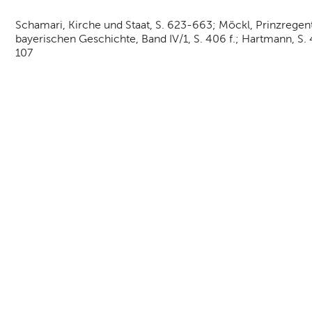
Schamari, Kirche und Staat, S. 623-663; Möckl, Prinzregen
bayerischen Geschichte, Band IV/1, S. 406 f.; Hartmann, S.
107
nd Anfahrt
|
FAQs