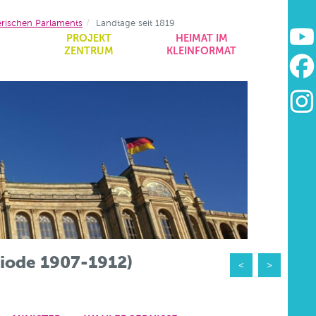
erischen Parlaments
Landtage seit 1819
&
PROJEKT
HEIMAT IM
ZENTRUM
KLEINFORMAT
riode 1907-1912)
<
>