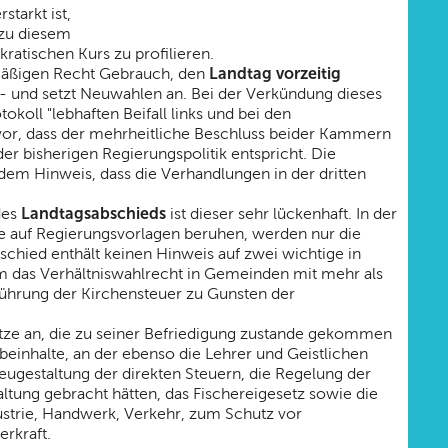
tarkt ist,
 zu diesem
ratischen Kurs zu profilieren.
Landtag vorzeitig
mäßigen Recht Gebrauch, den
t - und setzt Neuwahlen an. Bei der Verkündung dieses
oll "lebhaften Beifall links und bei den
vor, dass der mehrheitliche Beschluss beider Kammern
er bisherigen Regierungspolitik entspricht. Die
em Hinweis, dass die Verhandlungen in der dritten
Landtagsabschieds
des
ist dieser sehr lückenhaft. In der
e auf Regierungsvorlagen beruhen, werden nur die
chied enthält keinen Hinweis auf zwei wichtige in
m das Verhältniswahlrecht in Gemeinden mit mehr als
führung der Kirchensteuer zu Gunsten der
tze an, die zu seiner Befriedigung zustande gekommen
einhalte, an der ebenso die Lehrer und Geistlichen
eugestaltung der direkten Steuern, die Regelung der
ung gebracht hätten, das Fischereigesetz sowie die
ustrie, Handwerk, Verkehr, zum Schutz vor
rkraft.